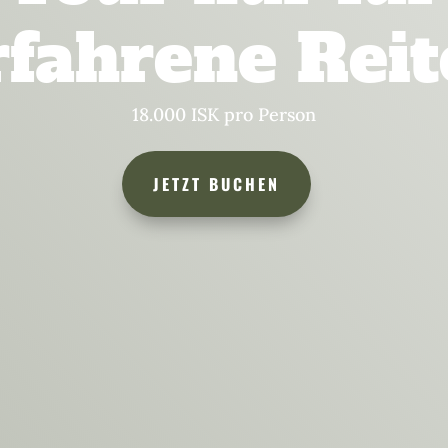
rfahrene Reit
18.000 ISK pro Person
JETZT BUCHEN